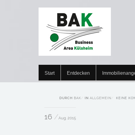
Start
Entdecken
Immobilienang
DURCH
BAK
IN
ALLGEMEIN
KEINE KO
16
Aug. 2015